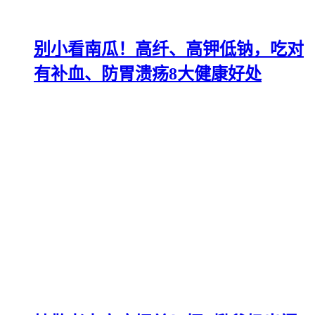
别小看南瓜！高纤、高钾低钠，吃对
有补血、防胃溃疡8大健康好处