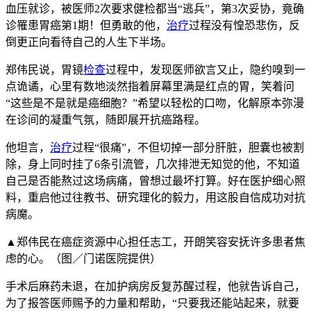
血压就诊，被医师2次要求健检都当“逃兵”，第3次妥协，竟确
诊罹患胃癌第1期！但勇敢的他，
治疗
过程没有惶恐悲伤，反
倒更正向看待自己的人生下半场。
郑伟民说，胃镜
检查
过程中，发现医师欲言又止，隐约嗅到一
点诡谲，心里有数地淡然指着屏幕里满是红点的胃，笑着问
“这些是不是就是癌细胞？”希望以轻松的口吻，化解原本弥漫
在诊间的凝重气氛，随即展开抗癌路程。
他坦言，
治疗
过程“很痛”，不但切掉一部分肝脏，胆囊也被割
除，身上同时挂了6条引流管，几次排泄无知觉的他，不知道
自己是否能熬过这场病痛，曾想过最坏打算。好在医护细心照
料，重启他过往教书、研究理化的毅力，用这股自信成功对抗
病魔。
▲郑伟民在癌症资源中心担任志工，开朗笑容安抚许多患者焦
虑的心。（图／门诺医院提供）
手术后麻药未退，在加护病房反复苏醒过程，他就告诉自己，
为了报答医师赐予的力量和帮助，“只要我还能站起来，就要