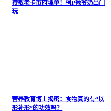
持敬老卡市府埋单！柯P揪爷奶出门
玩
营养教育博士揭密：食物真的有“以
形补形”的功效吗？