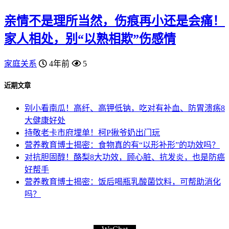
亲情不是理所当然，伤痕再小还是会痛！
家人相处，别“以熟相欺”伤感情
家庭关系
4年前
5
近期文章
别小看南瓜！高纤、高钾低钠，吃对有补血、防胃溃疡8
大健康好处
持敬老卡市府埋单！柯P揪爷奶出门玩
营养教育博士揭密：食物真的有“以形补形”的功效吗？
对抗胆固醇！酪梨8大功效，顾心脏、抗发炎，也是防癌
好帮手
营养教育博士揭密：饭后喝瓶乳酸菌饮料，可帮助消化
吗？