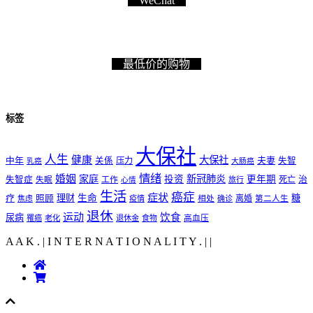
WeChat
最低价的购物
标签
大保社
人生
健康
大保社
夫妻
中年
关係
压力
失智
乳癌
大肠癌
情绪
婚姻
家庭
新冠肺炎
投资
更年期
失智症
工作
死亡
治
失眠
旅行
心情
生活
癌症
症状
理财
生命
糖
疗
照顾
离婚
焦虑
疫情
相处
确诊
第二人生
退休
运动
饮食
尿病
罹癌
老化
退休金
食物
高血压
A A K . | I N T E R N A T I O N A L I T Y .
|
|