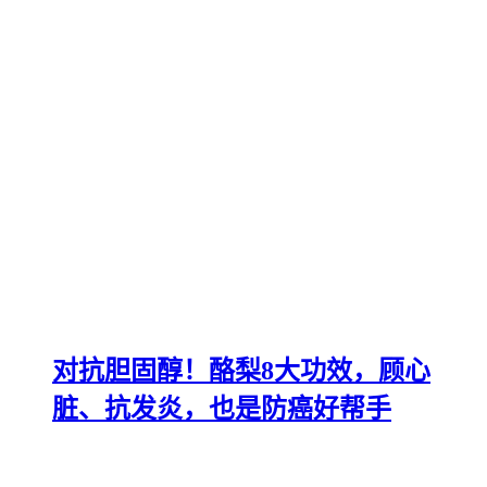
对抗胆固醇！酪梨8大功效，顾心
脏、抗发炎，也是防癌好帮手