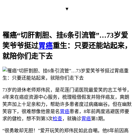
▼
罹癌“切肝割胆、挂6条引流管”…73岁爱
笑爷爷挺过
胃癌
重生：只要还能站起来，
就陪你们走下去
73岁的退休老师郑伟民，是花莲门诺医院最爱笑的志工爷爷，
4年来在癌症资源中心服务，梳理租借假发并陪伴癌友，爽朗
笑声加上十足亲和力，帮助许多患者度过病痛幽谷。但在幽默
笑容下，很难想像他曾是名
胃癌
患者，8年前两度逃避医师要
求的健检，想不到第3次
检查
，就确诊
胃癌
第1期。
“很勇敢却无胆！”爱开玩笑的郑伟民如此自嘲。他8年前因高