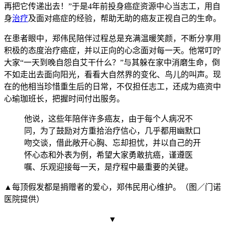
再把它传递出去！”于是4年前投身癌症资源中心当志工，用自
身
治疗
及面对癌症的经验，帮助无助的癌友正视自己的生命。
在患者眼中，郑伟民陪伴过程总是充满温暖笑颜，不断分享用
积极的态度治疗癌症，并以正向的心念面对每一天。他常叮咛
大家“一天到晚自怨自艾干什么？”与其躲在家中消磨生命，倒
不如走出去面向阳光，看看大自然界的变化、鸟儿的叫声。现
在的他相当珍惜重生后的日常，不仅担任志工，还成为癌资中
心瑜珈班长，把握时间付出服务。
他说，这些年陪伴许多癌友，由于每个人病况不
同，为了鼓励对方重拾治疗信心，几乎都用幽默口
吻交谈，借此敞开心胸、忘却担忧，并以自己的开
怀心态和外表为例，希望大家勇敢抗癌，谨遵医
嘱、乐观迎接每一天，是疗程中最重要的关键。
▲每顶假发都是捐赠者的爱心，郑伟民用心维护。（图／门诺
医院提供）
▼