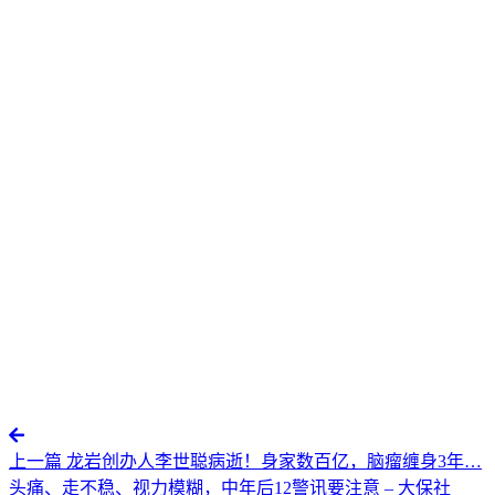
上一篇
龙岩创办人李世聪病逝！身家数百亿，脑瘤缠身3年…
头痛、走不稳、视力模糊，中年后12警讯要注意 – 大保社