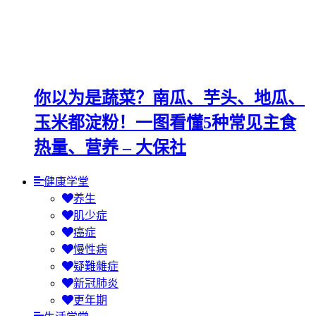
你以为是蔬菜？南瓜、芋头、地瓜、
玉米都淀粉！一图看懂5种常见主食
热量、营养 – 大保社
健康学堂
养生
肌少症
癌症
慢性病
疑難雜症
新冠肺炎
更年期