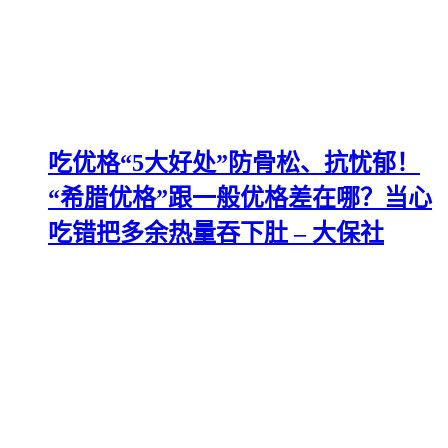
吃优格“5大好处”防骨松、抗忧郁！
“希腊优格”跟一般优格差在哪？当心
吃错把多余热量吞下肚 – 大保社