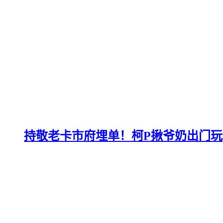
持敬老卡市府埋单！柯P揪爷奶出门玩