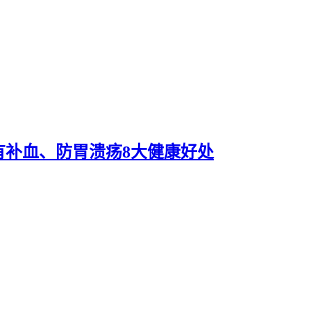
有补血、防胃溃疡8大健康好处