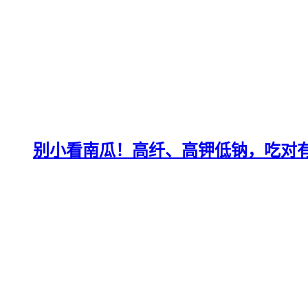
别小看南瓜！高纤、高钾低钠，吃对