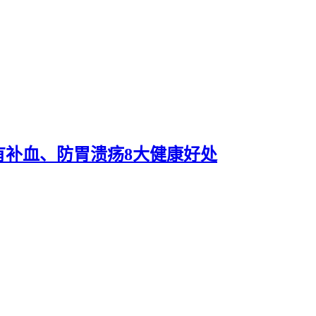
有补血、防胃溃疡8大健康好处