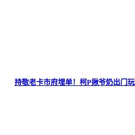
持敬老卡市府埋单！柯P揪爷奶出门玩