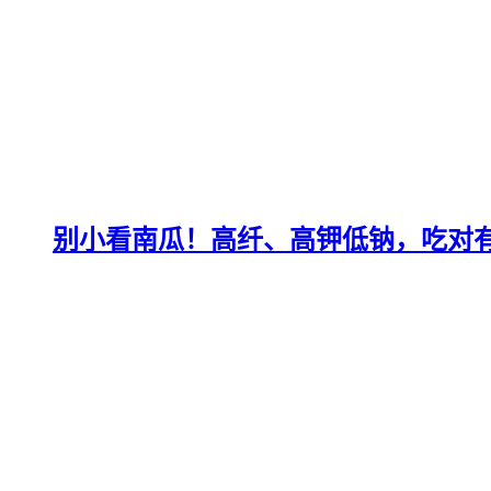
别小看南瓜！高纤、高钾低钠，吃对