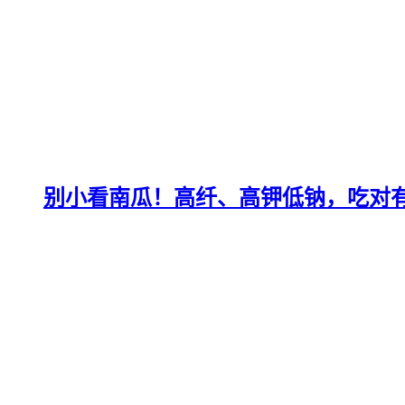
别小看南瓜！高纤、高钾低钠，吃对