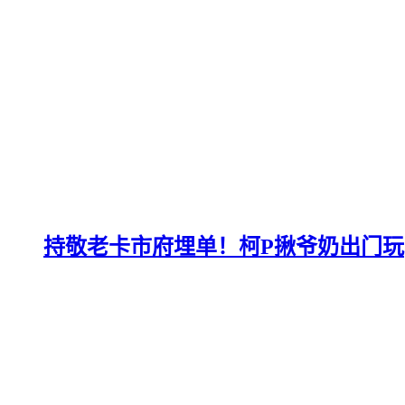
持敬老卡市府埋单！柯P揪爷奶出门玩