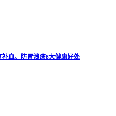
有补血、防胃溃疡8大健康好处