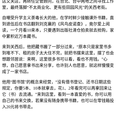
店又关店，再转任企管顾问，在台北、台中两地之间寻找工作
室，最终落脚“不太商业化、更有些田园风光”的关西老街。
自嘲受升学主义荼毒长大的他，在学时鲜少接触课外书籍，直
到退伍后在书店翻到刘克襄的《风鸟皮诺查》，竟尔爱上阅
读，一个月看10来本，只要遇到出版社清仓拍卖就去抢购，家
中累积近万本藏书。
来到关西后，他把藏书搬了一部分过来，“原本只是家里书多
到堆不下、租的房子太大住不完，就把书摆来这里，摆了也会
想跟邻居说：来啊，这里很多书可以看，看也不用钱。”心
想，自己愿意拿书出来分享，也许别人也愿意，就这样慢慢变
成了一家书店。
他用“图书馆”的概念来经营，“没有借书登记、还书日期这些
规定，你要5本、10本就拿去，花1、2年看完可以再拿回来让
它（书）去流通。”来到店里，看到一本喜爱的书，你可以用
自己的书来交换，若果没有随身携带书籍，也可以在零钱箱投
入20元将书带走。