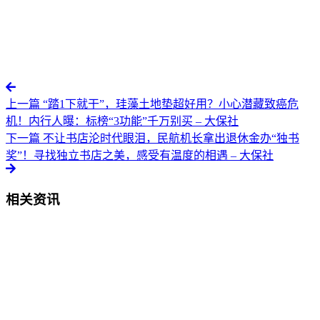
上一篇
“踏1下就干”，珪藻土地垫超好用？小心潜藏致癌危
机！内行人曝：标榜“3功能”千万别买 – 大保社
下一篇
不让书店沦时代眼泪，民航机长拿出退休金办“独书
奖”！寻找独立书店之美，感受有温度的相遇 – 大保社
相关资讯