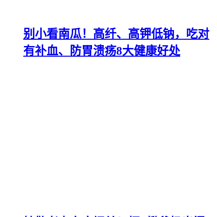
别小看南瓜！高纤、高钾低钠，吃对
有补血、防胃溃疡8大健康好处