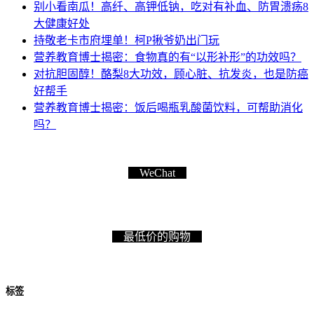
别小看南瓜！高纤、高钾低钠，吃对有补血、防胃溃疡8
大健康好处
持敬老卡市府埋单！柯P揪爷奶出门玩
营养教育博士揭密：食物真的有“以形补形”的功效吗？
对抗胆固醇！酪梨8大功效，顾心脏、抗发炎，也是防癌
好帮手
营养教育博士揭密：饭后喝瓶乳酸菌饮料，可帮助消化
吗？
WeChat
最低价的购物
标签