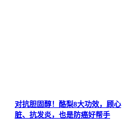
对抗胆固醇！酪梨8大功效，顾心
脏、抗发炎，也是防癌好帮手