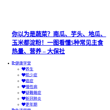
你以为是蔬菜？南瓜、芋头、地瓜、
玉米都淀粉！一图看懂5种常见主食
热量、营养 – 大保社
健康学堂
养生
肌少症
癌症
慢性病
疑難雜症
新冠肺炎
更年期