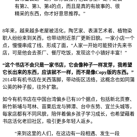
有第2、第3、第4的点，而且是真的有故事的、很
精采的东西，你才好意思推荐。”
8年来，越来越多老屋被活化，陶艺家、表演艺术者、植物染
职人纷纷来到关西，也带动附近茶厂更新旧貌。一家小店一个
点，慢慢串成了线、形成了面，“人家一开始可能预计先来书
店，可是他会去茶厂、餐厅吃饭，发现这个小镇好丰富！”
“这个书店不会只是一家书店，它会像种子一样发芽，我希望
它长出来的东西，应该就不一样，而不是像Copy版的东西。”
2014年有机书店在关西落脚，带动街区活络，这概念也如同蒲
公英的种子般，往外扩散。
如今有机书店在中国台湾偏乡已有10个据点，包括新北贡寮、
新竹新埔与芎林、苗栗后龙与狮潭、台中东势、宜兰头城等，
每家店都有不同风貌，陪伴着偏乡孩子学习成长，也希望藉着
书店活化老旧社区，吸引更多年轻人返乡。
“来到这里的人们，在这边有一段相遇、发生一段