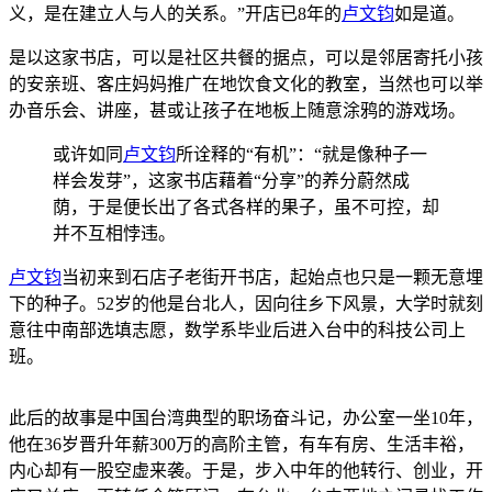
义，是在建立人与人的关系。”开店已8年的
卢文钧
如是道。
是以这家书店，可以是社区共餐的据点，可以是邻居寄托小孩
的安亲班、客庄妈妈推广在地饮食文化的教室，当然也可以举
办音乐会、讲座，甚或让孩子在地板上随意涂鸦的游戏场。
或许如同
卢文钧
所诠释的“有机”：“就是像种子一
样会发芽”，这家书店藉着“分享”的养分蔚然成
荫，于是便长出了各式各样的果子，虽不可控，却
并不互相悖违。
卢文钧
当初来到石店子老街开书店，起始点也只是一颗无意埋
下的种子。52岁的他是台北人，因向往乡下风景，大学时就刻
意往中南部选填志愿，数学系毕业后进入台中的科技公司上
班。
此后的故事是中国台湾典型的职场奋斗记，办公室一坐10年，
他在36岁晋升年薪300万的高阶主管，有车有房、生活丰裕，
内心却有一股空虚来袭。于是，步入中年的他转行、创业，开