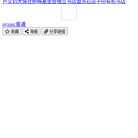
卢文钧
大保社
树梅基金会
独立书店
盥洗
石店子69有机书店
ayxasc
普通
收藏
海报
分享链接