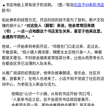
▲书店地板上常有孩子的涂鸦。（图／取自
石店子69有机书店
脸书）
如此佛系的经营方式，开店的目的就不是为了获利，那卢文钧
赚的是什么？
“对这些人（顾客）来说，他会常常回来换
（书），一点一点地跟这个书店发生关系，甚至于他来这里，
会遇到不同的人。”
他说，一开始来到老街开店，“邻居在门口走过来、走过去，
不敢进来。”但小镇人情浓厚，隔壁太太见他只身一人，晚餐
都是买便当，不时就会端来家常饭菜分享，让他从而思考长久
在都会区早已淡薄的人际关系。
从推广阅读的初衷起步，他举办故事朗读、音乐会、社区共
餐，游客来了，在地人也进来了，小店不知不觉成了社区的活
动中心，为老街注入新血与活力。
他喊出“认识一个小镇，从有机书店开始”的口号，
“人家来书店之后，总不会逛完书店就回家离开，
会希望去逛一逛，那你会推荐他去哪里？是不是会