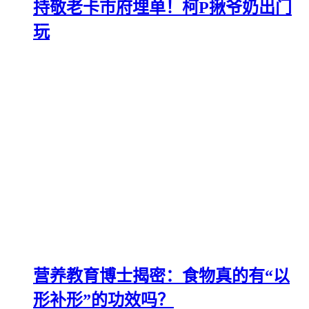
持敬老卡市府埋单！柯P揪爷奶出门
玩
营养教育博士揭密：食物真的有“以
形补形”的功效吗？