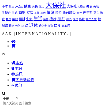
大保社
人生
健康
大保社
夫妻
中年
关係
压力
失智
乳癌
大肠癌
情绪
婚姻
家庭
新冠肺炎
投资
更年期
失智症
工作
死亡
治
失眠
旅行
心情
生活
癌症
症状
理财
生命
糖
疗
照顾
离婚
焦虑
疫情
相处
确诊
第二人生
退休
运动
饮食
尿病
罹癌
老化
退休金
食物
高血压
A A K . | I N T E R N A T I O N A L I T Y .
|
|
本站
主站
热讯
优惠券购物
顶部