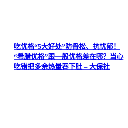
吃优格“5大好处”防骨松、抗忧郁！
“希腊优格”跟一般优格差在哪？当心
吃错把多余热量吞下肚 – 大保社