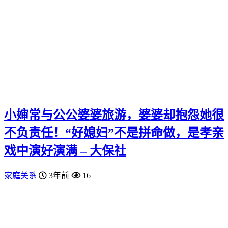
小婶常与公公婆婆旅游，婆婆却抱怨她很
不负责任！“好媳妇”不是拼命做，是孝亲
戏中演好演满 – 大保社
家庭关系
3年前
16