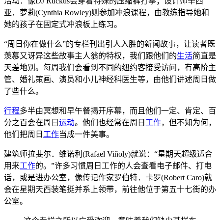
活动：像DJ Ruckus会穿着特殊的压缩裤打拳；设计师辛西
亚．萝莉(Cynthia Rowley)则参加冲浪课程，由教练指导她和
她的孩子在固定式冲浪板上练习。
“周日你在做什么”的专栏刊出引人入胜的新闻故事，让读者既
羡慕又讶异这些故事主人翁的特权，我们跟他们的
生活
简直是
天差地别。每周我们会看到不同的纽约客接受访问，有高阶主
管、婚礼策画、演员和小儿神经科医生等，由他们讲述周日做
了些什么。
行程
多半由冥想和早午餐揭开序幕，而且他们一定、肯定、百
分之百会在周日
运动
。他们也经常在周日
工作
，但不知为何，
他们把周日
工作
当成一件美事。
建筑师拉斐尔．维诺利(Rafael Viñoly)就说：“星期天超级适合
用来
工作
的。”许多习惯周日工作的人会查看电子邮件、打电
话，或是进办公室，像传记作家罗伯特．卡罗(Robert Caro)就
会在星期天西装笔挺并系上领带，前往他位于第五十七街的办
公室。