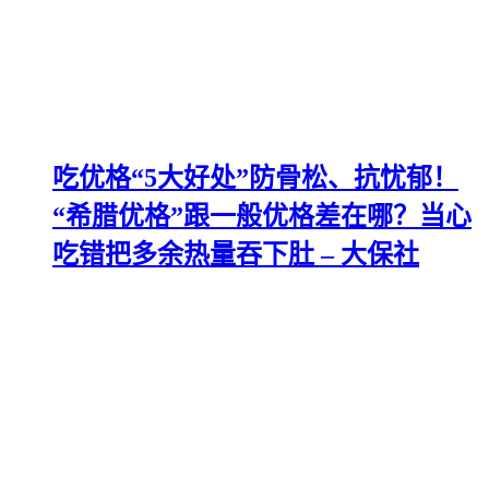
吃优格“5大好处”防骨松、抗忧郁！
“希腊优格”跟一般优格差在哪？当心
吃错把多余热量吞下肚 – 大保社