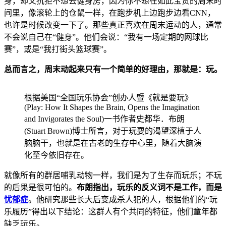
身，却又抗拒不想去健身房，因为你不想在如此宝贵的周末时
间里，像滚轮上的仓鼠一样，在跑步机上边跑步边看CNN，
也许是时候改变一下了。那些真正喜欢在周末运动的人，通常
不会说自己在“健身”。他们会说：“我有一场定期的网球比
赛”，或是“我打街头篮球赛”。
总而言之，周末动起来只有一个简单的好理由，那就是：玩。
根据美国“全国玩乐协会”创办人暨《就是要玩》
(Play: How It Shapes the Brain, Opens the Imagination
and Invigorates the Soul)一书作者史都华．布朗
(Stuart Brown)博士所言，对于玩耍的渴望深植于人
脑脑干，也就是在古老的生存中心里，随着大脑演
化至今依旧存在。
就像所有的群居哺乳动物一样，我们是为了生存而玩乐；不玩
的后果是很可怕的。
布朗指出，玩乐的反义词不是工作，而是
忧郁症
。他研究那些长大后变成杀人犯的人，根据他们的“玩
乐履历”得出以下结论：这群人有个共同的特征，他们童年都
缺乏玩乐。