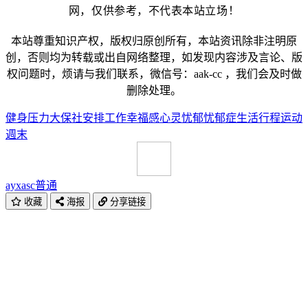
网，仅供参考，不代表本站立场！
本站尊重知识产权，版权归原创所有，本站资讯除非注明原
创，否则均为转载或出自网络整理，如发现内容涉及言论、版
权问题时，烦请与我们联系，微信号：aak-cc ，我们会及时做
删除处理。
健身
压力
大保社
安排
工作
幸福感
心灵
忧郁
忧郁症
生活
行程
运动
週末
ayxasc
普通
收藏
海报
分享链接