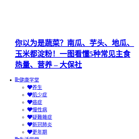
你以为是蔬菜？南瓜、芋头、地瓜、
玉米都淀粉！一图看懂5种常见主食
热量、营养 – 大保社
健康学堂
养生
肌少症
癌症
慢性病
疑難雜症
新冠肺炎
更年期