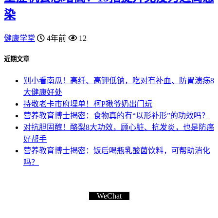
染
健康学堂
4年前
12
近期文章
别小看南瓜！高纤、高钾低钠，吃对有补血、防胃溃疡8
大健康好处
持敬老卡市府埋单！柯P揪爷奶出门玩
营养教育博士揭密：食物真的有“以形补形”的功效吗？
对抗胆固醇！酪梨8大功效，顾心脏、抗发炎，也是防癌
好帮手
营养教育博士揭密：饭后喝瓶乳酸菌饮料，可帮助消化
吗？
WeChat