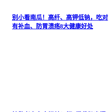
别小看南瓜！高纤、高钾低钠，吃对
有补血、防胃溃疡8大健康好处