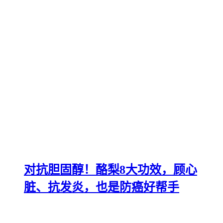
对抗胆固醇！酪梨8大功效，顾心
脏、抗发炎，也是防癌好帮手