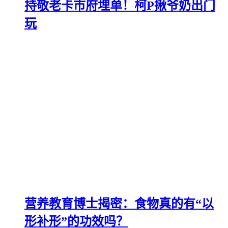
持敬老卡市府埋单！柯P揪爷奶出门
玩
营养教育博士揭密：食物真的有“以
形补形”的功效吗？