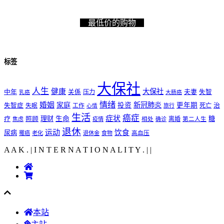
最低价的购物
标签
大保社
人生
健康
大保社
夫妻
中年
关係
压力
失智
乳癌
大肠癌
情绪
婚姻
家庭
新冠肺炎
投资
更年期
失智症
工作
死亡
治
失眠
旅行
心情
生活
癌症
症状
理财
生命
糖
疗
照顾
离婚
焦虑
疫情
相处
确诊
第二人生
退休
运动
饮食
尿病
罹癌
老化
退休金
食物
高血压
A A K . | I N T E R N A T I O N A L I T Y .
|
|
本站