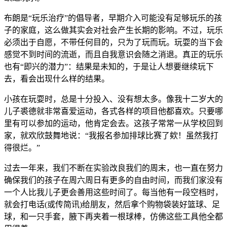
布朗是“玩乐治疗”的倡导者，早期介入可能没有足够玩乐的孩
子的家庭，这么做其实会对社会产生长期的影响。不过，玩乐
必须出于自愿，不带任何目的，只为了玩而玩。玩耍的当下会
感觉不到时间的流逝，而且自我意识会随之消退。真正的玩乐
也有“即兴的潜力”：结果是未知的，于是让人想要继续玩下
去，看会出现什么样的结果。
小孩在玩耍时，总是十分投入、没有想太多。像我十二岁大的
儿子裘德就非常喜爱运动，各式各样的项目他都喜欢。只要哪
里有可以参加的运动，他肯定会去。这孩子常常一从学校回到
家，就欢欣鼓舞地说：“我报名参加排球比赛了欸！虽然我打
得很烂。”
过去一年来，我们不断在实验改良我们的周末，也一直在努力
确保我们的孩子在周六周日有更多的自由时间，而我们家没有
一个人比我儿子更会善用这些时间了。每当他有一段空档时，
就会打电话(或传简讯)给朋友，然后拿个购物袋装好篮球、足
球，和一只手套，腋下再夹着一根球棒，仿佛这些工具他全都