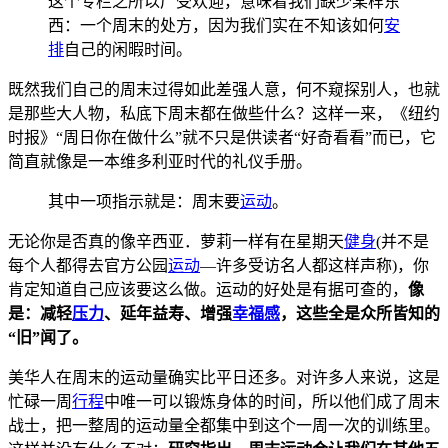
这个专栏之所以广受欢迎，意味着我们缺少某样东
西：一个周末的处方，因为我们实在不知该如何
安
排
自己的闲暇时间。
既然我们自己的周末过得如此差强人意，何不窥探别人，也就
是那些大人物，私底下周末都在做些什么？这样一来，《纽约
时报》“周日你在做什么”就不只是供读者“好奇看看”而已，它
简直就像是一本维多利亚时代的礼仪手册。
其中一项指示就是：周末要
运动
。
无论你是否真的像辛西亚．萝莉一样有在星期天
健身
(并不是
每个人都得去官方公园
运动
—许多受访名人都这样声称)，你
肯定知道自己应该要这么做。运动的好处是有据可查的，
像
是：减轻
压力
、延年益寿、增强
幸福感
，这些全是众所皆知的
“旧”闻了。
美华人在周末的运动量确实比平日还多。对许多人来说，这是
忙碌一周
行程
中唯一可以锻炼身体的时间，所以他们成了周末
战士，把一整周的运动量全都集中到这个一周一次的训练里。