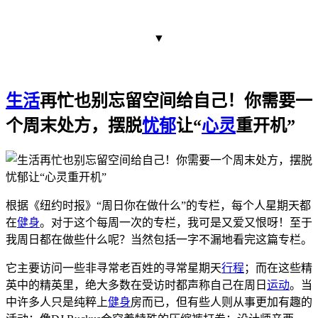
▼
生活
再忙也别忘留空间给自己！你需要一
个周末处方，摆脱
忧郁
让“
心灵
重开机”
根据《纽约时报》“周日你在做什么”的专栏，每个人星期天都
在
健身
。对于这个每周一次的专栏，我可是又爱又恨呀！至于
我周日都在做些什么呢？当然包括一字不漏地看完这篇专栏。
它主要访问一些非寻常老百姓的寻常星期天
行程
；而在这些精
英中的精英里，绝大多数在受访时都声称自己在周日
运动
。当
中许多人只是纯粹上
健身
房而已，但有些人则从事更加有趣的