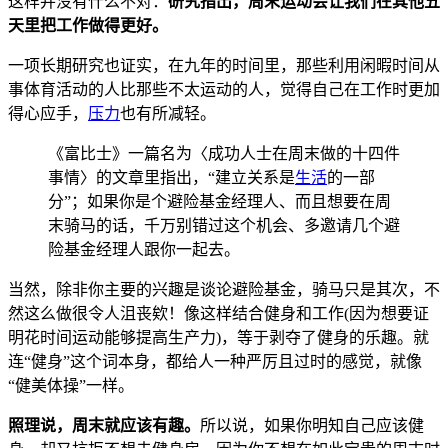
这样并没有什么不对：
研究指出，周末运动会让我们在其他五
天里把工作做得更好。
一项长期研究也证实，在九年的时间里，那些利用闲暇时间从
事体育活动的人比那些不太运动的人，觉得自己在工作时更加
得心应手，
压力
也有所减轻。
《富比士》一篇名为〈成功人士在周末做的十四件
事情〉的文章里指出，“建立关系是
生活
的一部
分”；如果你是个避险基金经理人、而且想要在周
末骑马的话，千万别错过这个机会、多邀请几个避
险基金经理人跟你一起去。
当然，除非你主要的兴趣是谈论避险基金，骑马只是其次，不
然这么做很令人沮丧欸！像这样结合健身和工作(因为想要证
明花时间运动能够提高生产力)，等于剥夺了健身的乐趣。就
连“健身”这个词本身，都给人一种严厉且过时的感觉，就像
“健美体操”一样。
照理说，周末就应该有趣。
所以说，如果你明知自己应该健