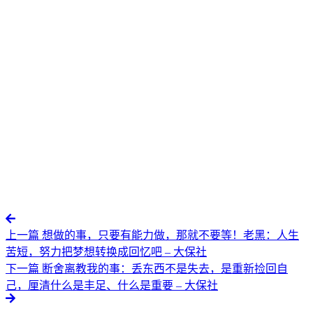
上一篇
想做的事，只要有能力做，那就不要等！老黑：人生
苦短，努力把梦想转换成回忆吧 – 大保社
下一篇
断舍离教我的事：丢东西不是失去，是重新捡回自
己，厘清什么是丰足、什么是重要 – 大保社