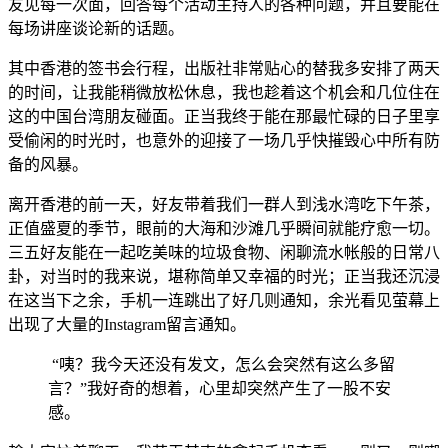
友见每一次面，回答每个活动主持人的各种问题，并且要能在
每场讲座谈论新的话题。
其中香港的签书会行程，出版社非常贴心的替我多安排了两天
的时间，让我能稍微放松休息，我也趁着这个机会和几位住在
这的中国台湾朋友碰面。正当我终于能在那最忙碌的日子里享
受偷闲的时光时，也意外的迎接了一场几乎快摧毁心中所有防
备的风暴。
离开香港的前一天，好友带着我们一群人到浅水湾吃下午茶，
正值盛夏的季节，眼前的大海和沙滩几乎瞬间就能疗愈一切。
三五好友能在一起吃美味的垃圾食物、闲聊流水帐般的日常八
卦，对当时的我来说，堪称简单又幸福的时光；正当我还沉浸
在这当下之余，手机一连跳出了好几则通知，余光看见萤幕上
出现了大量的Instagram留言通知。
“咦？我今天还没有发文，怎么会突然有这么多留
言？”我好奇的想着，心里却突然产生了一股不安
感。