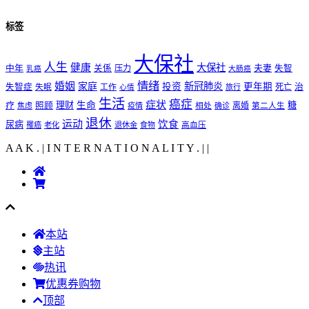
标签
大保社
人生
健康
大保社
夫妻
中年
关係
压力
失智
乳癌
大肠癌
情绪
婚姻
家庭
新冠肺炎
投资
更年期
失智症
工作
死亡
治
失眠
旅行
心情
生活
癌症
症状
理财
生命
糖
疗
照顾
离婚
焦虑
疫情
相处
确诊
第二人生
退休
运动
饮食
尿病
罹癌
老化
退休金
食物
高血压
A A K . | I N T E R N A T I O N A L I T Y .
|
|
本站
主站
热讯
优惠券购物
顶部