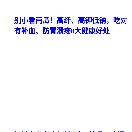
别小看南瓜！高纤、高钾低钠，吃对
有补血、防胃溃疡8大健康好处