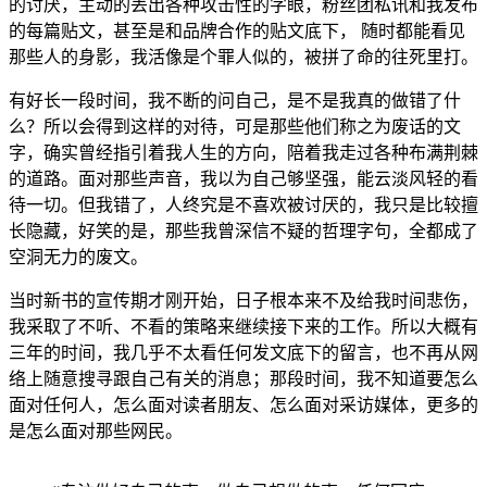
的讨厌，主动的丢出各种攻击性的字眼，粉丝团私讯和我发布
的每篇贴文，甚至是和品牌合作的贴文底下， 随时都能看见
那些人的身影，我活像是个罪人似的，被拼了命的往死里打。
有好长一段时间，我不断的问自己，是不是我真的做错了什
么？所以会得到这样的对待，可是那些他们称之为废话的文
字，确实曾经指引着我人生的方向，陪着我走过各种布满荆棘
的道路。面对那些声音，我以为自己够坚强，能云淡风轻的看
待一切。但我错了，人终究是不喜欢被讨厌的，我只是比较擅
长隐藏，好笑的是，那些我曾深信不疑的哲理字句，全都成了
空洞无力的废文。
当时新书的宣传期才刚开始，日子根本来不及给我时间悲伤，
我采取了不听、不看的策略来继续接下来的工作。所以大概有
三年的时间，我几乎不太看任何发文底下的留言，也不再从网
络上随意搜寻跟自己有关的消息；那段时间，我不知道要怎么
面对任何人，怎么面对读者朋友、怎么面对采访媒体，更多的
是怎么面对那些网民。