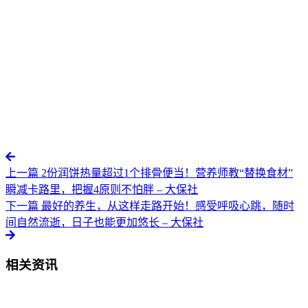
上一篇
2份润饼热量超过1个排骨便当！营养师教“替换食材”
瞬减卡路里，把握4原则不怕胖 – 大保社
下一篇
最好的养生，从这样走路开始！感受呼吸心跳，随时
间自然流逝，日子也能更加悠长 – 大保社
相关资讯