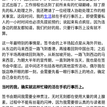
正式出版了，工作排程也达到了前所未有的忙碌巅峰，除了原
先的私人助理之外，我还聘请了一位经理人协助处理工作的相
关事宜。这段时间，我的
生活
就在手机行事历上，即使需要私
人的一小时时间也必须先提前预约；说起来有点疯狂，因为连
身边的朋友都知道，我们约好的局，只要行事历上没有就不
算。
这一年最特别的事情是，签书会的上半场起点是从海外开始，
从东边的马来西亚一路飞到香港，再接着回到中国台湾；之后
的下半场再继续回到海外，从新加坡开始，一路飞到西边的马
来西亚，为期大半年的宣传期，一直到跨年当天，我也是在签
书会中度过。这中间还不包括各地的其他宣传活动，偶尔我在
饭店睁开眼的那一刻，会需要先看一眼行事历上的地点，确定
自己身处的方位。
当时的我，确实就这样忙碌的活在手机行事历上。
签书会期间我需要全神贯注，无时无刻都在使用大量的肾上腺
素，过程中不能有丝毫的闪神，因为我需要很认真的与读者朋