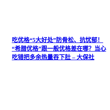
吃优格“5大好处”防骨松、抗忧郁！
“希腊优格”跟一般优格差在哪？当心
吃错把多余热量吞下肚 – 大保社