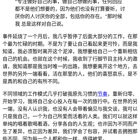
“专注做好自己的事，做自己想做的事，任何回应
都不是他们想要的，因为他们也没有打算要听，讨
厌你的人讨厌你的全部，包括你的存在。”那时候
我 总是这样对自己说。
事件延烧了一个月后，我几乎暂停了后面大部分的工作，在那
个最为忙碌的时期。不是为了要让自己看起来更可怜，而是我
知道，我必须暂时离开这个泥淖，我想要给自己一个重新相信
自己的机会。也就在这个时候，我收到了行脚节目主持人的邀
请，我知道那是我当时唯一的出路，我想要离开这个地方，去
世界的另外一端看看，活在那里的人，他们的喜怒哀乐，是不
是真的和自己的有所不同。
不同领域的工作模式几乎打破我原先习惯的
节奏
，重新归零、
开始学习，我将自己全心投入在每一次的旅行中。在世界的另
一端，没有人认识我，也没有人会带着偏见与我交谈，我可以
只是我自己，一个为自己所爱而活着的人类。我们可以就这样
单纯的唱着歌喝着酒，分享各自的人生观；也许因为不同而产
生了差异，也正因为差异，我们学会了包容，并试着去拥抱那
些不同，因为每一个人都和你一样，值得被爱。