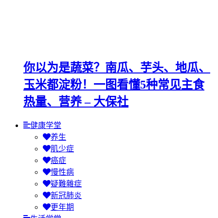
你以为是蔬菜？南瓜、芋头、地瓜、
玉米都淀粉！一图看懂5种常见主食
热量、营养 – 大保社
健康学堂
养生
肌少症
癌症
慢性病
疑難雜症
新冠肺炎
更年期