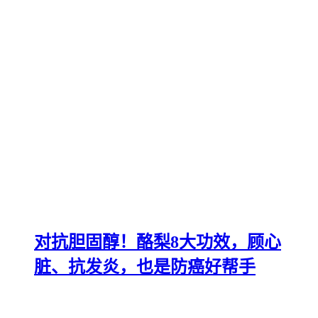
对抗胆固醇！酪梨8大功效，顾心
脏、抗发炎，也是防癌好帮手