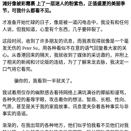
滩好像被彩霞裹 上了一层迷人的粉紫色，正值盛夏的美丽季
节，可我什么都看不见。
才准备开始忙碌的日子，像是被一道闪电击中，我没有和任何
人说，但我知道，心里有个东西，几乎要碎裂了。
这段时间，收到了许多朋友的讯息，而我表现得就像是一个毫
发无伤的 Peter Su，用各种看似不在意的语气回复着大家的关
心。从香港回来的隔天，我就收到了媒体的采访邀约，并附上
了相关的新闻和讨论版的连结，为了了解来龙去脉，我决定一
口气将它看完。
骗你的，我看到一半就关了。
我试着用仅存的幽默感去看待网络上满坑满谷的揶揄和谩骂，
各种失控的羞辱字眼，攻击着你的想法、智商、长相、性向、
气质，甚至是关于我的家庭故事，讯息里夹杂着各种事实与非
事实的造谣。
渐渐的，在我出现的各种地方，他们似乎怕我看不见他们对我