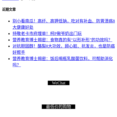
近期文章
别小看南瓜！高纤、高钾低钠，吃对有补血、防胃溃疡8
大健康好处
持敬老卡市府埋单！柯P揪爷奶出门玩
营养教育博士揭密：食物真的有“以形补形”的功效吗？
对抗胆固醇！酪梨8大功效，顾心脏、抗发炎，也是防癌
好帮手
营养教育博士揭密：饭后喝瓶乳酸菌饮料，可帮助消化
吗？
WeChat
最低价的购物