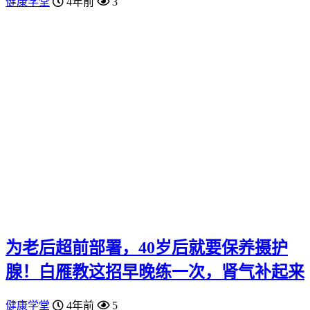
健康学堂
4年前
3
为老后超前部署，40岁后就要保养摄护
腺！白雁教这招早晚练一次，肾气补起来
健康学堂
4年前
5