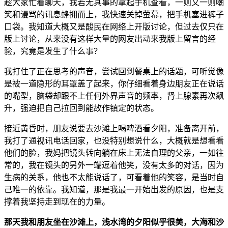
趁大家忙着聊天，我若无其事的拿起手机查看，一则又一则嘲
笑和谩骂的讯息蜂拥而上，我快速关掉萤幕，把手机塞进裤子
口袋。我知道大概又是酸民在网络上开版讨论，但过去仅只在
版上讨论，从来没有这样大量的网友出动来我版上留言的经
验，究竟是发生了什么事？
我打住了正在思考的声音，尝试回到餐桌上的话题，可听觉像
是被一道隐形的耳罩盖了起来，你仔细看着身边朋友正在说话
的嘴型，脑袋却跟不上任何外界声音的频率，肾上腺素再次飙
升，强迫把自己拉回到能故作镇定的状态。
接近黄昏时，朋友说要去沙滩上喝啤酒看夕阳，准备离开前，
我打了通视讯电话回家，也没特别想说什么，大概就是想看看
他们的脸，我妈把镜头转向躺在床上无法自理的父亲，一如往
常的，我在镜头的另外一端逗着他笑，没有太多的对话，因为
生病的关系，他也不太能说话了，可看着他的笑容，是当时自
己唯一的依靠。我知道，那是我最一开始出发的原因，也是支
撑着我坚持走到现在的力量。
那天我和朋友坐在沙滩上，浅水湾的夕阳似乎很美，大海和沙