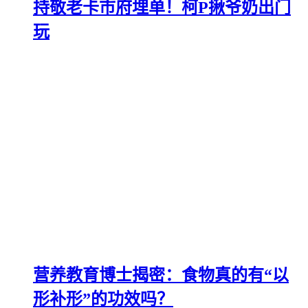
持敬老卡市府埋单！柯P揪爷奶出门
玩
营养教育博士揭密：食物真的有“以
形补形”的功效吗？