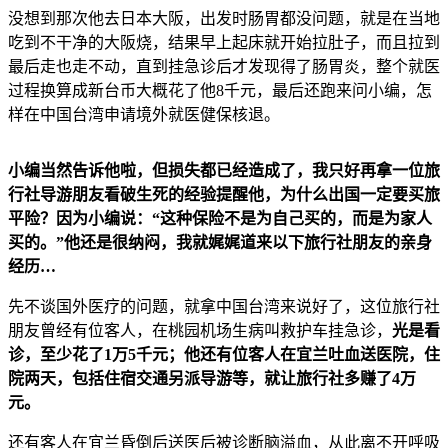
没想到那次他去日本大阪，出发时肠胃都没问题，就是在当地
吃到不干净的大阪烧，结果早上起床就开始拉肚子，而且拉到
最后走也走不动，直到挂急诊后才发现得了肠胃炎，整个就医
过程换算成新台币大概花了他8千元，最后还跑来问小编，怎
样在中国台湾申请境外就医健保核退。
小编当然告诉他啦，但损失都已经造成了，我只好再拿一位旅
行社导游朋友看破生死的经验提醒他，为什么出国一定要买旅
平险？因为小编说：“这种保险不是为自己买的，而是为家人
买的。”他还是很纳闷，我就娓娓道来以下旅行社朋友的亲身
经历…
先不谈国外医疗的问题，就拿中国台湾来说好了，这位旅行社
朋友曾经有位客人，在桃园机场生病叫救护车挂急诊，
光是看
诊，至少花了1万5千元；他还有位客人在宜兰吐血送医院，住
院两天，包括住宿交通另派导游等，就让旅行社多赚了4万
元。
还有客人在宜兰昏倒后送医后被诊断脑溢血，从此离不开呼吸