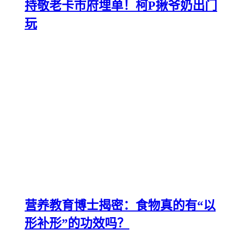
持敬老卡市府埋单！柯P揪爷奶出门
玩
营养教育博士揭密：食物真的有“以
形补形”的功效吗？