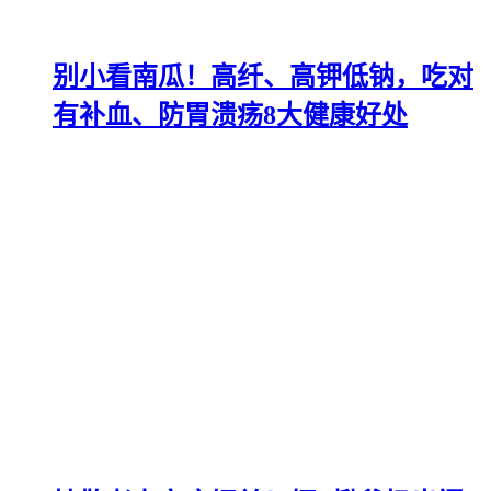
别小看南瓜！高纤、高钾低钠，吃对
有补血、防胃溃疡8大健康好处