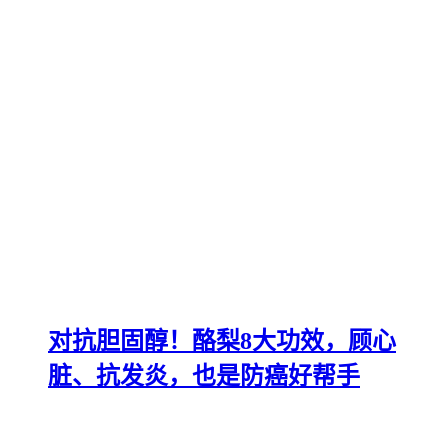
对抗胆固醇！酪梨8大功效，顾心
脏、抗发炎，也是防癌好帮手