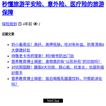
秒懂旅游平安险、意外险、医疗险的旅游
保障
保险规划
4年前
2
近期文章
别小看南瓜！高纤、高钾低钠，吃对有补血、防胃溃疡8
大健康好处
持敬老卡市府埋单！柯P揪爷奶出门玩
营养教育博士揭密：食物真的有“以形补形”的功效吗？
对抗胆固醇！酪梨8大功效，顾心脏、抗发炎，也是防癌
好帮手
营养教育博士揭密：饭后喝瓶乳酸菌饮料，可帮助消化
吗？
WeChat