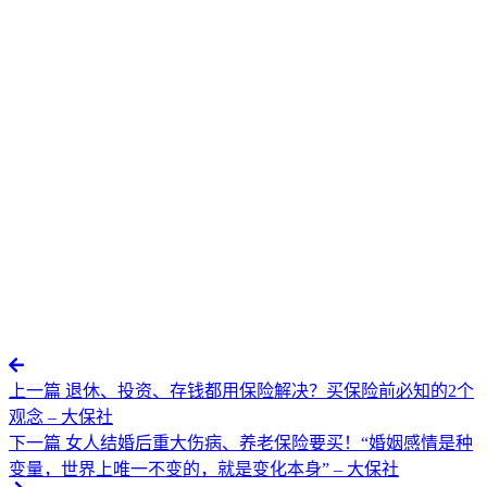
上一篇
退休、投资、存钱都用保险解决？买保险前必知的2个
观念 – 大保社
下一篇
女人结婚后重大伤病、养老保险要买！“婚姻感情是种
变量，世界上唯一不变的，就是变化本身” – 大保社