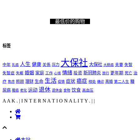
最低价的购物
标签
大保社
人生
健康
大保社
夫妻
中年
关係
压力
失智
乳癌
大肠癌
情绪
婚姻
家庭
新冠肺炎
投资
更年期
失智症
工作
死亡
治
失眠
旅行
心情
生活
癌症
症状
理财
生命
糖
疗
照顾
离婚
焦虑
疫情
相处
确诊
第二人生
退休
运动
饮食
尿病
罹癌
老化
退休金
食物
高血压
A A K . | I N T E R N A T I O N A L I T Y .
|
|
本站