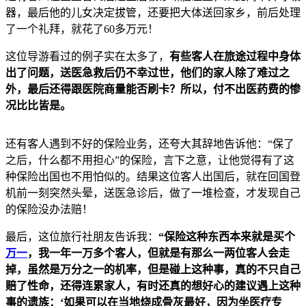
器，最后他的儿女决定拔管，还要把大体送回家乡，前后处理
了一个礼拜，就花了60多万元！
这位导游看过的例子实在太多了，
有些客人在旅途过程中身体
出了问题，送医急救后仍不幸过世，他们的家人除了难过之
外，最后还得跟医院商量能否刷卡？所以，付不出医药费的惨
况比比皆是。
还有客人遇到不好的保险业务，还夸大其辞地告诉他：“保了
之后，什么都不用担心”的保险，言下之意，让他觉得有了这
种保险出国也不用怕似的。结果这位客人出国后，就在回国登
机前一刻突然头晕，送医急诊后，做了一堆检查，才发现自己
的保险没办法赔！
最后，这位旅行社朋友告诉我：
“保险这种东西本来就是买个
万一
，我一年一万多个客人，但就是有那么一两位客人会走
掉，虽然是万分之一的机率，但是碰上这种事，真的不只自己
赔了性命，还得连累家人，有时还真的想好心的建议遇上这种
事的遗族：‘如果可以在当地烧成骨灰最好，因为坐医疗专