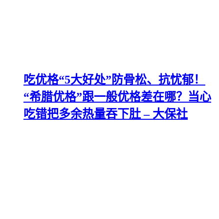
吃优格“5大好处”防骨松、抗忧郁！
“希腊优格”跟一般优格差在哪？当心
吃错把多余热量吞下肚 – 大保社