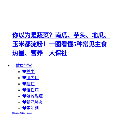
你以为是蔬菜？南瓜、芋头、地瓜、
玉米都淀粉！一图看懂5种常见主食
热量、营养 – 大保社
健康学堂
养生
肌少症
癌症
慢性病
疑難雜症
新冠肺炎
更年期