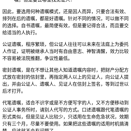
因此，要选用何种遗嘱模式，还是因人而异，只要合法有效、
排列在后的遗嘱，都是好遗嘱。针对不同的情况，可以做不同
的选择。自书遗嘱，最简便有效，但是要记得合法，
而且要交
给适当的人执行。
公证遗嘱，程序繁琐，但公证人往往可以未来在法庭上为委托
人作证，证明被继承人当时有自由意志、神智清醒，效力比较
不容易被法院推翻，争议性最低。
密封遗嘱，是在不想让其他人知道遗嘱内容时，把财产分配方
式放在密封的信
封里，再指定两人以上的见证人
，向公证人提
出，并由公证人、遗嘱人、见证人在信封上签名，等到过世以
后才打开。
代笔遗嘱，适合不识字或
是不方便写字的人，又不方便移动到
公证人事务所时，请别人代写的方式。口述遗嘱跟代笔遗嘱的
形式类似，但是见证人比较少，只适用在生命
危急状况，效期
只有三个月，尽
量不要使用。如果把这些遗嘱的适用
时机搞清
楚，应该就不会有问
题了。