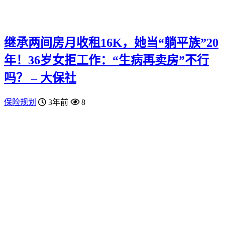
继承两间房月收租16K，她当“躺平族”20
年！36岁女拒工作：“生病再卖房”不行
吗？ – 大保社
保险规划
3年前
8