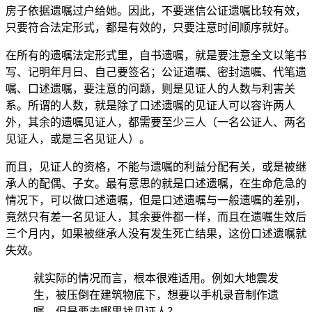
房子依据遗嘱过户给她。因此，不要迷信公证遗嘱比较有
效，
只要符合法定形式，都是有
效的，只要注意时间顺序就好。
在所有的遗嘱法定形式里，自书遗嘱，就是要注意全文以笔书
写、记明年月日、自己要签名；公证遗嘱、密封遗嘱、代
笔遗
嘱、口述遗嘱，要注意的问题，则是见证人的人数与利害关
系。所谓的人数，就是除了口述
遗嘱的见证人可以容许两人
外，其余的遗嘱见证人，都需要至少三人（一名公证人、两名
见证人，或是三名见证人）。
而且，见证人的资格，不能与遗嘱的利益分配有关，或是被继
承人的配偶、子女。最有意思的就是口述遗嘱
，在生命危急的
情况下，可以做口述遗嘱，但是口述遗嘱与一般遗嘱的差别，
竟然只有差一名见证人，其余要件都一样，而且在遗嘱生效后
三个月内，如果被继承人
没有发生死亡结果，这份口述遗嘱
就
失效。
就实际的情况而言，根本很难适用。例如大
地震发
生，被压倒在建筑物底下，想要以手机录音制作遗
嘱，但是要去哪里找见证人？