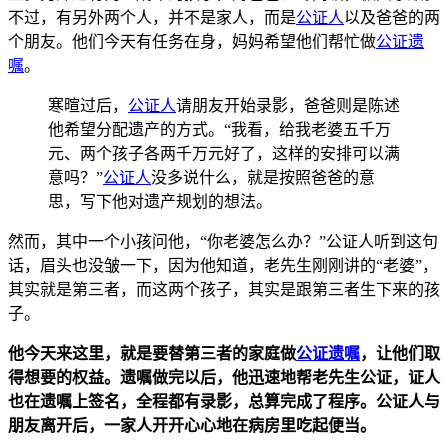
不过，有另外两个人，并不是家人，而是
公证人
以及爸爸的两
个朋友。他们今天有任务在身，妈妈希望他们帮忙做
公证遗
嘱
。
寒暄过后，
公证人
请朋友开始录影，爸爸则是陈述
他希望分配遗产的方式。“我看，给我老婆五千万
元、两个孩子各两千万元好了，这样的安排可以满
意吗？”
公证人
没多说
什么，就是按照爸爸的意
思，写下他对遗产规
划的想法。
然而，其中一个小孩问他，“你老婆怎么办？”公证人听到这句
话，眉头也没皱一下，因为他知道，老先生刚刚讲的“老婆”，
其实就是第
三者，而这两个孩子，其实是跟第三者生下来的孩
子。
他今天来这里，就是要替第三者的家庭做
公证遗嘱
，让他们取
得想要的权益。遗嘱做完以后，他迅速地帮老先生公证，证人
也在遗嘱上签名，全程都有录影，总算完成了程序。公证人与
朋友离开后，一家人开开心心地在病房里吃起便当。