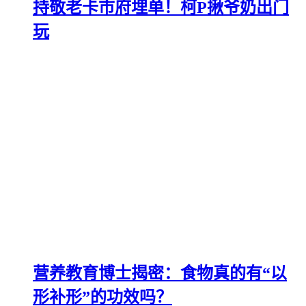
持敬老卡市府埋单！柯P揪爷奶出门
玩
营养教育博士揭密：食物真的有“以
形补形”的功效吗？