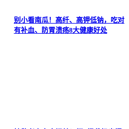
别小看南瓜！高纤、高钾低钠，吃对
有补血、防胃溃疡8大健康好处