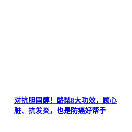
对抗胆固醇！酪梨8大功效，顾心
脏、抗发炎，也是防癌好帮手