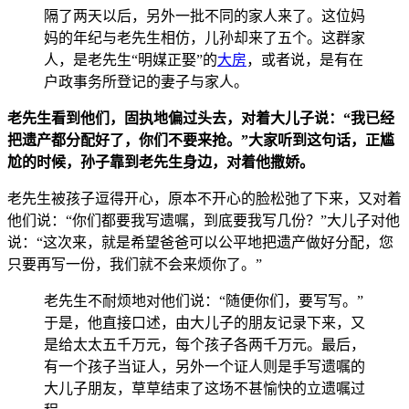
隔了两天以后，另外一批不同的家人来了。这位妈
妈的年纪与老先生相仿，儿孙却来了五个。这群家
人，是老先生“明媒正
娶”的
大房
，或者说，是有在
户政事务所登记的妻子与家人。
老先生看到他们，固执地偏过头去，对着大儿子
说：“我已经
把遗产都分配好了，你们不要来抢。”大家听到这句话，正尴
尬的时候，
孙子靠到老先生身边，对着他撒娇。
老先生被孩子逗得开心，原本不开心的脸松弛了下来，又对着
他们说：“你们都要我写遗嘱，到底要
我写几份？”大儿子对他
说：“这次来，就是希望爸爸可以公平地把遗产做好分
配，您
只要再写一份，我们就不会来烦你了。”
老先生不耐烦地对他们
说：“随便你们，要写写。”
于是，他直接口述，由大儿子的朋友记录下来，又
是给太太五千万元，每个孩子各两千万元。最后，
有一个孩子当证人，另外一个证人则是手写遗嘱的
大儿子朋友，草草结束了这场不甚愉快的立遗嘱过