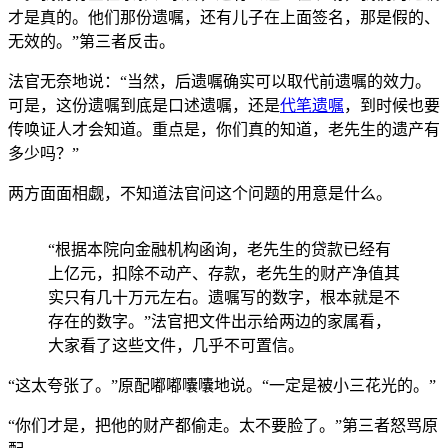
才是真的。他们那份遗嘱，还有儿子在上面签名，那是
假的、
无效的。”第三者反
击。
法官无奈地说：“当然，后遗嘱确实可以取代前遗嘱的效力。
可是，这份遗嘱到底是口述遗
嘱，还是
代笔遗嘱
，到时候也要
传唤证人才会知道。重点是，你们真的知道，老先生的遗产有
多少吗？”
两方面面相觑，不知道法官问这个问题的用意是什么。
“根据本院向金融机构函询，老先生的贷款已经有
上亿元，扣除不动产、存款
，老先生的财产净值其
实只有几十万元左右。遗嘱写的数字，根本就是不
存在的数字。”法官把文件出示给两边的家属看，
大家看了这些文件，几乎不可置信。
“这太夸张了
。”原配嘟嘟囔囔地说。“
一定是被小三花光的。”
“
你们才是，把
他的财产都偷走。太不要脸了。
”第三者怒骂原