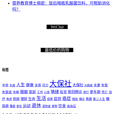
营养教育博士揭密：饭后喝瓶乳酸菌饮料，可帮助消化
吗？
WeChat
最低价的购物
标签
大保社
人生
健康
大保社
夫妻
中年
关係
压力
失智
乳癌
大肠癌
情绪
婚姻
家庭
新冠肺炎
投资
更年期
失智症
工作
死亡
治
失眠
旅行
心情
生活
癌症
症状
理财
生命
糖
疗
照顾
离婚
焦虑
疫情
相处
确诊
第二人生
退休
运动
饮食
尿病
罹癌
老化
退休金
食物
高血压