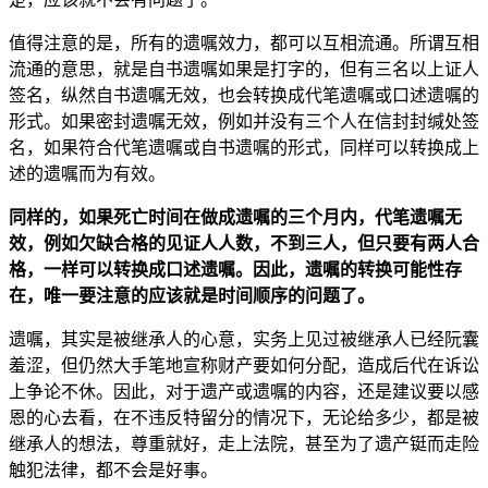
值得注意的是，所有的遗嘱效力，都可以互相流通。所谓互相
流通的意思，就是自书遗嘱如果是打字的，但有三
名以上证人
签名，纵然自书遗嘱无效，也会转换成代笔遗嘱或口述遗嘱的
形
式。如果密封遗嘱无效，例如并没有三个
人在信封封缄处签
名，如果符合代笔遗嘱或自书遗嘱的
形式，同样可以转换成上
述的遗嘱而为有效。
同样的，如果死亡时间在做成遗嘱的三个月内，代笔遗嘱无
效，例如欠缺合格的见证人人数，不到三人，但只要有两人合
格，一样可以转换成口述遗嘱。因此，遗嘱的转换可能性存
在
，唯一要注意的应该就是时间顺序的问题了。
遗嘱，其
实是被继承人的心意，实务上见过被继承人已经阮囊
羞涩，但仍然大手笔地宣称财产要如何分配，造成后代在诉讼
上争论不休。因此，对于遗产或遗嘱的内容，还是建议要以感
恩的心去看，在不违反特留分的情况下，无论给多少，都是被
继承人的想法，尊重就好，走上法院，甚至为了遗产铤而走险
触犯法律，都不会是好事。