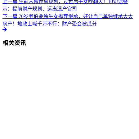
上一篇
生前未做传承规划，过世后子女吵翻天！10句话警
示：提前财产规划、远离遗产官司
下一篇
70岁老伯要独生女抛弃继承，好让自己单独继承太太
房产！地政士喊千万不行：财产恐会被瓜分
相关资讯