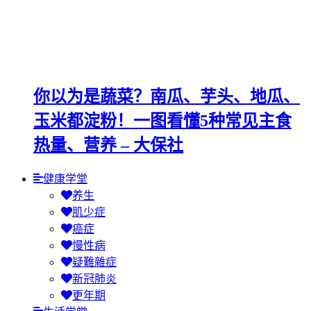
你以为是蔬菜？南瓜、芋头、地瓜、
玉米都淀粉！一图看懂5种常见主食
热量、营养 – 大保社
健康学堂
养生
肌少症
癌症
慢性病
疑難雜症
新冠肺炎
更年期