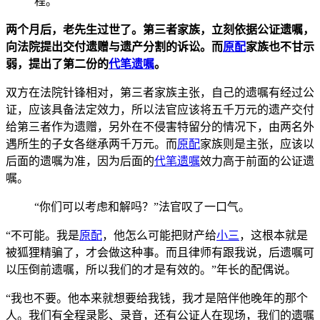
程。
两个月后，老先生过世了。第三者家族，立刻依据公
证遗嘱，
向法院提出交付
遗赠与遗产分割的诉讼。而
原配
家族也不甘示
弱，提出了第二份的
代笔遗嘱
。
双方在法院针锋相对，第三者家族主张，自己的遗嘱有经过公
证，应该具备法定效力，所以法官应该将五千万元的遗产交付
给第三者作为遗赠，另外在不侵害特留分的情况下，由两名外
遇所生的子女各继承两千万元。而
原配
家族则是主张，应该以
后面的遗嘱为准
，因为后面的
代笔遗嘱
效力高于前面的公证遗
嘱。
“你们可以考虑和解吗？”法官叹了一口气。
“不可能。我是
原配
，他怎么可能把财产给
小三
，这根本就是
被狐狸精骗了，才会做这种事。而且律师有跟我说，
后遗嘱可
以压倒前遗嘱，所以我们的才是有效的。”年长的配偶说。
“我也不
要。他本来就想要给我钱，我才是陪伴他晚年的那个
人。我们有全程
录影、录音，还有公证人在
现场，我们的遗嘱