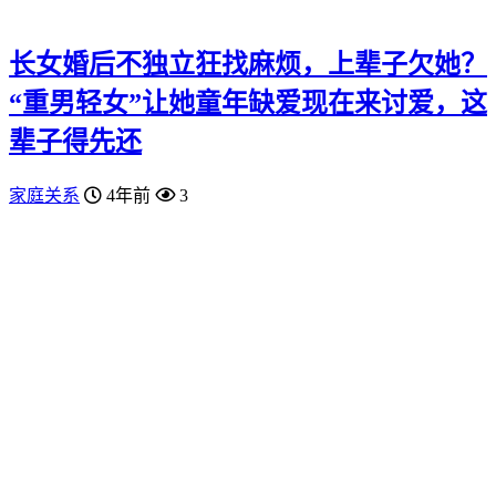
长女婚后不独立狂找麻烦，上辈子欠她？
“重男轻女”让她童年缺爱现在来讨爱，这
辈子得先还
家庭关系
4年前
3