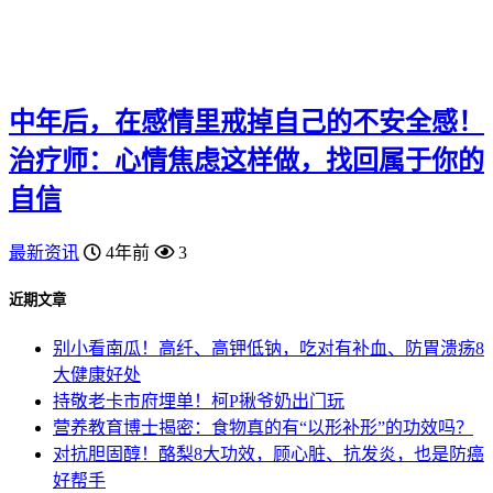
中年后，在感情里戒掉自己的不安全感！
治疗师：心情焦虑这样做，找回属于你的
自信
最新资讯
4年前
3
近期文章
别小看南瓜！高纤、高钾低钠，吃对有补血、防胃溃疡8
大健康好处
持敬老卡市府埋单！柯P揪爷奶出门玩
营养教育博士揭密：食物真的有“以形补形”的功效吗？
对抗胆固醇！酪梨8大功效，顾心脏、抗发炎，也是防癌
好帮手