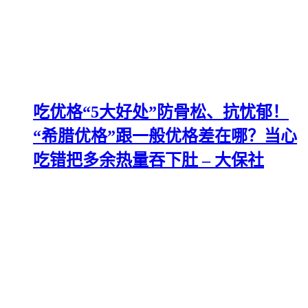
吃优格“5大好处”防骨松、抗忧郁！
“希腊优格”跟一般优格差在哪？当心
吃错把多余热量吞下肚 – 大保社