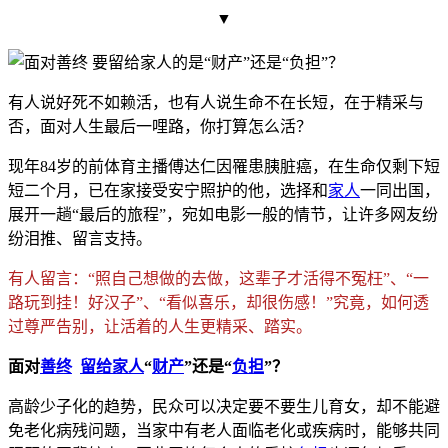
▼
有人说好死不如赖活，也有人说生命不在长短，在于精采与
否，面对人生最后一哩路，你打算怎么活？
现年84岁的前体育主播傅达仁因罹患胰脏癌，在生命仅
剩下短
短二个月，已在家接受安宁照护的他，选择和
家人
一同出国，
展开一趟“最后的旅程
”，宛如电影一般的情节，让许多网友纷
纷泪推、留言支
持。
有人留言：“照自己想做的去做，这辈子才活得不冤枉”、“一
路玩到挂！好汉子”、“看似喜乐，却很伤感！”究竟，如何透
过尊严告别，让活着的人生更精采、踏实。
面对
善终
留给
家人
“
财产
”还是“
负担
”？
高龄少子化的趋势，民众可以决定要不要生儿育女，却不能避
免老化病残问题，当家中有老人面临老化或疾病时，能够共同