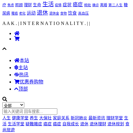
生活
癌症
症状
理财
生命
糖
疗
照顾
离婚
焦虑
疫情
相处
确诊
第二人生
退休
运动
饮食
尿病
罹癌
老化
退休金
食物
高血压
A A K . | I N T E R N A T I O N A L I T Y .
|
|
本站
主站
热讯
优惠券购物
顶部
人生
健康学堂
养生
大保社
家庭关系
新冠肺炎
最新资讯
理财学堂
生
活
生活学堂
疑難雜症
癌症
癌症
自我成长
退休
退休理财
退休规划
食
尚旅遊