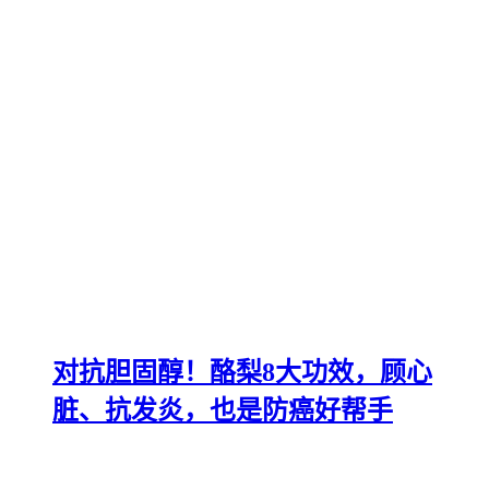
对抗胆固醇！酪梨8大功效，顾心
脏、抗发炎，也是防癌好帮手