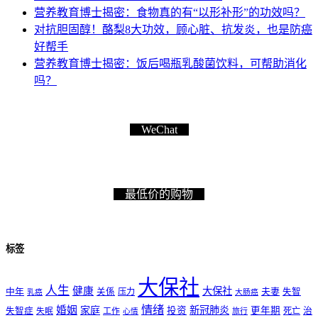
营养教育博士揭密：食物真的有“以形补形”的功效吗？
对抗胆固醇！酪梨8大功效，顾心脏、抗发炎，也是防癌
好帮手
营养教育博士揭密：饭后喝瓶乳酸菌饮料，可帮助消化
吗？
WeChat
最低价的购物
标签
大保社
人生
健康
大保社
夫妻
中年
关係
压力
失智
乳癌
大肠癌
情绪
婚姻
家庭
新冠肺炎
投资
更年期
失智症
工作
死亡
治
失眠
旅行
心情