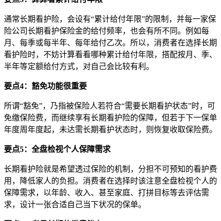
通常长期看护险，会设有“累计给付年限”的限制，并每一家保
险公司长期看护保险金的给付频率，也会有所不同。例
如每
月、每季或每半年、每年给付乙次。所以，消费者在选择长期
看护
险时，不妨计算看看哪
种累计给付年限，搭配按月、季、
半年等定额给付方式，对自己会比较有利。
要点4：豁免功能很重要
所谓“豁免”，乃指被保险人若符合“需要长期看护状态”时，可
免缴保险费，而继续享有长期看护险的保障，但若于下一保单
年
度周年度起，未达需长期看护状态时，则恢复收
取保险费。
要点5：全盘
检视个人保障需求
长期看护险就是希望透过保险的机制，分担不
可预知的看护费
用，降低家人的负担。消费者在选
择时该注意全盘检视个人的
保障需求，以年龄、收入、甚至家庭、打拼目标等去评估需
求，设计一张合适自己当下状况的保单。