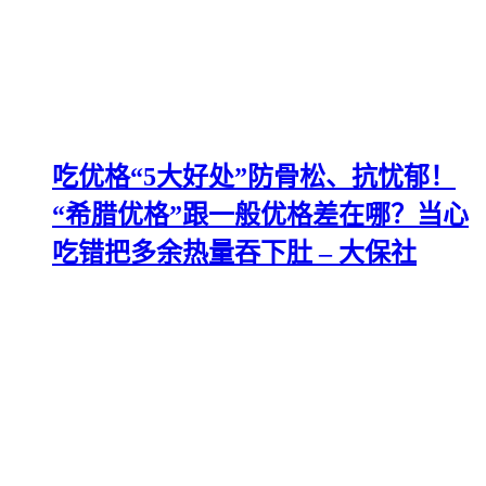
吃优格“5大好处”防骨松、抗忧郁！
“希腊优格”跟一般优格差在哪？当心
吃错把多余热量吞下肚 – 大保社