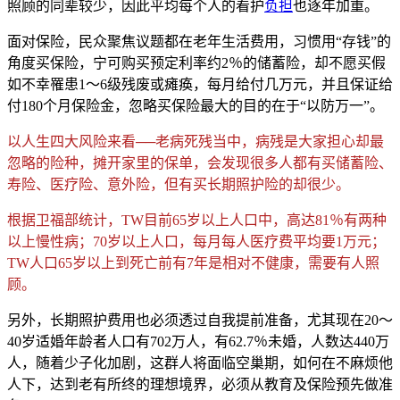
照顾的同辈较
少，因此平均每个人的看护
负担
也逐年加重。
面对保险，民众聚焦议题都在老年生活费用，习惯用“存钱”的
角度买保险，宁可购买预定利率约2％的储蓄险，却不愿买假
如不幸罹患1～6级残废或瘫痪，每月给付几万元，并且保证给
付180个月保险金，忽略买保险最大的目的在于“以防万一”。
以人生四大风险来看──老病死残当中，病残是大家担心却最
忽略的险种，摊开家里的保单，会发现很多人都有买储蓄险、
寿险、医疗险、意外险，但有买
长期照护险的却很少。
根据卫福部统计，TW目前65岁以上人口中，高达81％有两种
以上慢性病；70岁以上人口，
每月每人医疗费平均要1万元；
TW人口
65岁以上到死亡前有7年是相对不健康，需要有人照
顾。
另外，长期照护费用也必须透过自我提前准备，尤其现在20～
40岁适婚年龄者人口有702万人，有62.7％未婚，人数达440万
人，随着少子化加
剧，这群人将面临空巢期，如何在不麻烦他
人下，达到
老有所终的理想境界，必须从教育及
保险预先做准