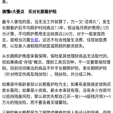
备。
搞懂6大要点 买对长期看护险
最令人害怕的是，当无法工作就算了，
万一又“活得久”，发生
长期看护后平均照护时间高达7.3年，假设每月照护费用2.5万
元计算，平均照护费用支出就高达220万，对于一般家庭而
言，是相当沉重
负担
，这还不包含残废生活费、住院就医费
用、以及家人请假陪同就医或照顾的薪资损失。
从长期照护角度来看保障，保险是其他理财商品无法取代的，
但如果换成“存钱”概念，理财工具百百种，不一定要靠保险理
财。目前坊间推出的商品不外乎长期照护险、类长期照护险
（针对特定伤病及残扶险）、残扶险，共分成三种。
如果是中高龄者就以长期看护险为主；如
果有家族病史就购买
类长看险；如果是小资族，薪水本来就有限，没有多少存款可
以抵挡残废风险，那么就优先帮自己买一张1〜6级残月领3〜5
万元的残扶险，而不要急着买储蓄险。
三种险种大概都是为了残障或瘫痪的病人所设计的保单，但保