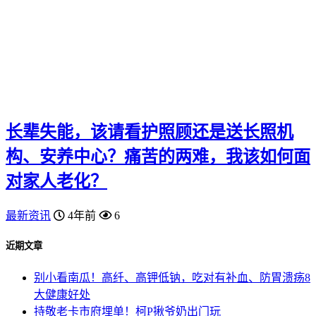
长辈失能，该请看护照顾还是送长照机
构、安养中心？痛苦的两难，我该如何面
对家人老化？
最新资讯
4年前
6
近期文章
别小看南瓜！高纤、高钾低钠，吃对有补血、防胃溃疡8
大健康好处
持敬老卡市府埋单！柯P揪爷奶出门玩