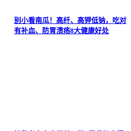
别小看南瓜！高纤、高钾低钠，吃对
有补血、防胃溃疡8大健康好处