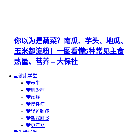
你以为是蔬菜？南瓜、芋头、地瓜、
玉米都淀粉！一图看懂5种常见主食
热量、营养 – 大保社
健康学堂
养生
肌少症
癌症
慢性病
疑難雜症
新冠肺炎
更年期