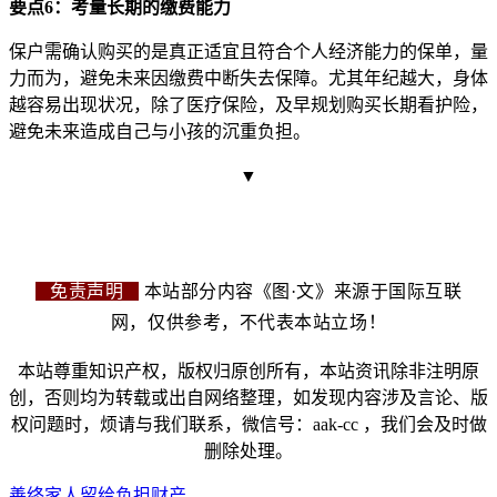
要点6：考量长期的缴费能力
保
户需确认购买的是真正适宜且符合个人经
济能力的保单，量
力而为，避免未来因缴费中断失去保障。尤其年纪越大，身体
越容易出现状况，除了医疗保险，及早规
划购买长期看护险，
避免未来造成自己与小孩的沉重负担。
▼
免责声明
本站部分内容《图·文》来源于国际互联
网，仅供参考，不代表本站立场！
本站尊重知识产权，版权归原创所有，本站资讯除非注明原
创，否则均为转载或出自网络整理，如发现内容涉及言论、版
权问题时，烦请与我们联系，微信号：aak-cc ，我们会及时做
删除处理。
善终
家人
留给
负担
财产