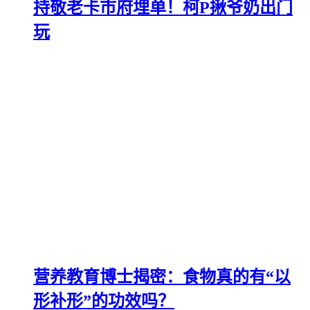
持敬老卡市府埋单！柯P揪爷奶出门
玩
营养教育博士揭密：食物真的有“以
形补形”的功效吗？